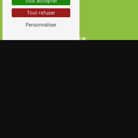
Tout accepter
Tout refuser
Personnaliser
ADRESSE
23 Rue des Petits Ruisseaux 91370 Verrières-le-
Buisson
TÉLÉPHONE
06 65 02 91 08