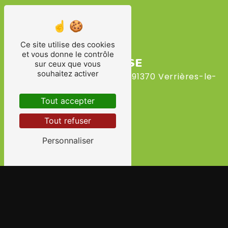
Ce site utilise des cookies
et vous donne le contrôle
ADRESSE
sur ceux que vous
souhaitez activer
23 Rue des Petits Ruisseaux 91370 Verrières-le-
Buisson
Tout accepter
Tout refuser
Personnaliser
TÉLÉPHONE
06 65 02 91 08