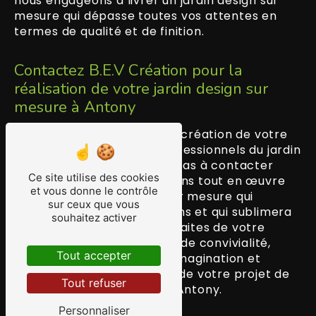
nous engageons à livrer un jardin design sur
mesure qui dépasse toutes vos attentes en
termes de qualité et de finition.
Contactez B.E.V Création pour la
réalisation de votre jardin design sur
mesure à Antony
Si vous souhaitez confier la création de votre
espace extérieur à des professionnels du jardin
design à Antony, n'hésitez pas à contacter
Ce site utilise des cookies
B.E.V Création. Nous mettrons tout en œuvre
et vous donne le contrôle
pour concevoir un jardin sur mesure qui
sur ceux que vous
correspond à vos aspirations et qui sublimera
souhaitez activer
votre propriété à Antony. Faites de votre
jardin un lieu de détente et de convivialité,
Tout accepter
laissez libre cours à votre imagination et
confiez-nous la réalisation de votre projet de
Tout refuser
jardin design sur mesure à Antony.
Personnaliser