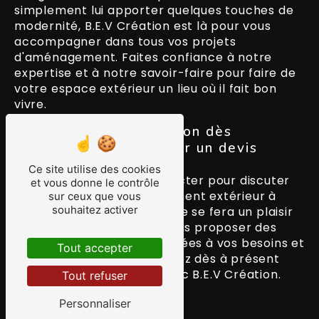
simplement lui apporter quelques touches de
modernité, B.E.V Création est là pour vous
accompagner dans tous vos projets
d'aménagement. Faites confiance à notre
expertise et à notre savoir-faire pour faire de
votre espace extérieur un lieu où il fait bon
vivre.
Contactez B.E.V Création dès
aujourd'hui pour obtenir un devis
personnalisé
Ce site utilise des cookies
N'hésitez pas à nous contacter pour discuter
et vous donne le contrôle
de vos projets d'aménagement extérieur à
sur ceux que vous
souhaitez activer
Chilly-Mazarin. Notre équipe se fera un plaisir
de vous conseiller et de vous proposer des
solutions sur mesure adaptées à vos besoins et
Tout accepter
à votre budget. Transformez dès à présent
votre espace extérieur avec B.E.V Création.
Tout refuser
Personnaliser