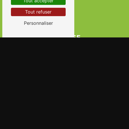
Tout accepter
Tout refuser
Personnaliser
ADRESSE
23 Rue des Petits Ruisseaux 91370 Verrières-le-
Buisson
TÉLÉPHONE
06 65 02 91 08